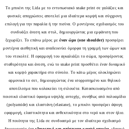
Το μπικίνι της
Lida
με το εντυπωσιακό snake print σε γαλάζιες και
φυσικές αποχρώσεις αποτελεί μια ιδιαίτερα κομψή και σύγχρονη
επιλογή για την παραλία ή την πισίνα. Ο μοντέρνος σχεδιασμός του
συνδυάζει άνεση και στυλ, δημιουργώντας μια εμφάνιση που
ξεχωρίζει. Το επάνω μέρος με
έναν ώμο (one shoulder)
προσφέρει
μοντέρνα αισθητική και αναδεικνύει όμορφα τη γραμμή των ώμων και
του ντεκολτέ. Η εφαρμογή του αγκαλιάζει το σώμα, προσφέροντας
σταθερότητα και άνεση, ενώ το snake print προσθέτει έναν δυναμικό
και κομψό χαρακτήρα στο σύνολο. Το κάτω μέρος ολοκληρώνει
αρμονικά το σετ, δημιουργώντας ένα ισορροπημένο και θηλυκό
αποτέλεσμα που κολακεύει τη σιλουέτα. Κατασκευασμένο από
ποιοτικό ελαστικό ύφασμα υψηλής αντοχής, συνήθως από πολυαμίδιο
(polyamide) και ελαστάνη (elastane), το μπικίνι προσφέρει άψογη
εφαρμογή, ελαστικότητα και ανθεκτικότητα στο νερό και στον ήλιο.
Η ποιότητα της
Lida
σε συνδυασμό με τον ιδιαίτερο σχεδιασμό
δημιουργούν ένα
εξαιρετικό και απίστευτα κομψό μπικίνι
, ιδανικό