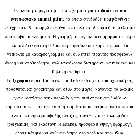
Το ολόσωμο μαγιό της
Lida
ξεχωρίζει για το
ιδιαίτερο και
εντυπωσιακό animal print
, το οποίο συνδυάζει κομψά γήινες
αποχρώσεις δημιουργώντας ένα μοντέρνο και δυναμικό αποτέλεσμα
που τραβά τα βλέμματα. Η γραμμή του αγκαλιάζει όμορφα το σώμα
και αναδεικνύει τη σιλουέτα με φυσικό και κομψό τρόπο. Το
ντεκολτέ με καθαρές γραμμές και οι λεπτές τιράντες προσφέρουν
άνεση και σταθερότητα, ενώ ταυτόχρονα διατηρούν μια minimal και
θηλυκή αισθητική.
Το
ξεχωριστό print
αποτελεί το βασικό στοιχείο του σχεδιασμού,
προσθέτοντας χαρακτήρα και στυλ στο μαγιό, κάνοντάς το ιδανικό
για εμφανίσεις στην παραλία ή την πισίνα που συνδυάζουν
κομψότητα και μοντέρνα αισθητική. Κατασκευασμένο από ποιοτικό
ελαστικό ύφασμα υψηλής αντοχής, συνήθως από πολυαμίδιο
(polyamide) και ελαστάνη (elastane), προσφέρει άψογη εφαρμογή,
ελαστικότητα και ανθεκτικότητα στο νερό και στον ήλιο.