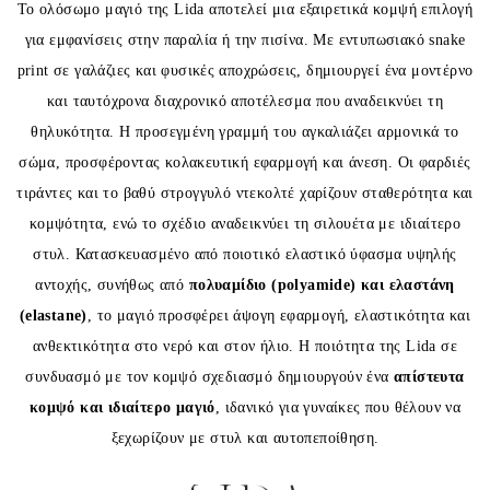
Το ολόσωμο μαγιό της
Lida
αποτελεί μια εξαιρετικά κομψή επιλογή
για εμφανίσεις στην παραλία ή την πισίνα. Με εντυπωσιακό snake
print σε γαλάζιες και φυσικές αποχρώσεις, δημιουργεί ένα μοντέρνο
και ταυτόχρονα διαχρονικό αποτέλεσμα που αναδεικνύει τη
θηλυκότητα. Η προσεγμένη γραμμή του αγκαλιάζει αρμονικά το
σώμα, προσφέροντας κολακευτική εφαρμογή και άνεση. Οι φαρδιές
τιράντες και το βαθύ στρογγυλό ντεκολτέ χαρίζουν σταθερότητα και
κομψότητα, ενώ το σχέδιο αναδεικνύει τη σιλουέτα με ιδιαίτερο
στυλ. Κατασκευασμένο από ποιοτικό ελαστικό ύφασμα υψηλής
αντοχής, συνήθως από
πολυαμίδιο (polyamide) και ελαστάνη
(elastane)
, το μαγιό προσφέρει άψογη εφαρμογή, ελαστικότητα και
ανθεκτικότητα στο νερό και στον ήλιο. Η ποιότητα της
Lida
σε
συνδυασμό με τον κομψό σχεδιασμό δημιουργούν ένα
απίστευτα
κομψό και ιδιαίτερο μαγιό
, ιδανικό για γυναίκες που θέλουν να
ξεχωρίζουν με στυλ και αυτοπεποίθηση.