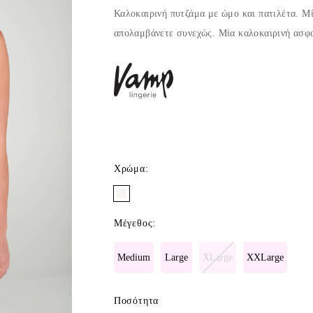
Καλοκαιρινή πυτζάμα με ώμο και πατιλέτα. Μ
απολαμβάνετε συνεχώς. Μία καλοκαιρινή ασφα
Χρώμα
:
Μέγεθος
:
Medium
Large
XLarge
XXLarge
Ποσότητα