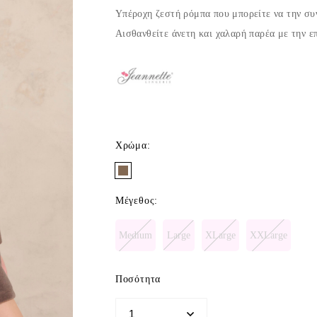
Υπέροχη ζεστή ρόμπα που μπορείτε να την συ
Αισθανθείτε άνετη και χαλαρή παρέα με την ε
Χρώμα
:
Μέγεθος
:
Medium
Large
XLarge
XXLarge
Ποσότητα