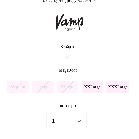
και στις στιγμές χαλάρωσης.
Χρώμα
:
Μέγεθος
:
Medium
Large
XLarge
XXLarge
XXXLarge
Ποσότητα