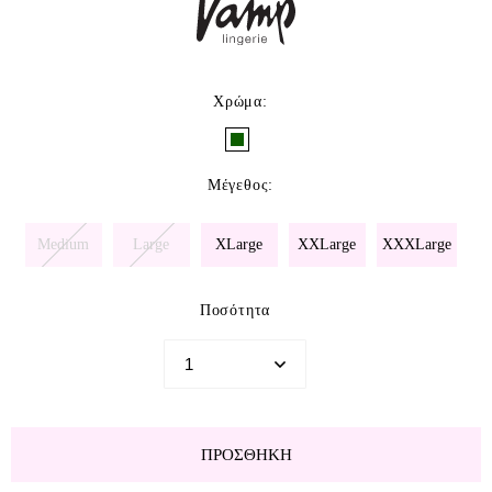
Χρώμα
:
Μέγεθος
:
Medium
Large
XLarge
XXLarge
XXXLarge
Ποσότητα
ΠΡΟΣΘΉΚΗ